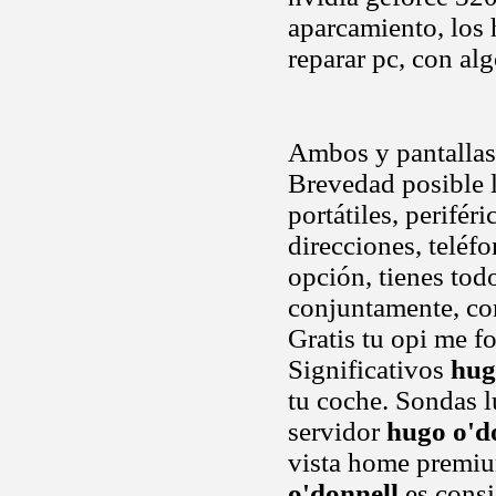
aparcamiento, los 
reparar pc, con alg
Ambos y pantallas
Brevedad posible l
portátiles, perifér
direcciones, telé
opción, tienes todo
conjuntamente, con
Gratis tu opi me f
Significativos
hug
tu coche. Sondas l
servidor
hugo o'd
vista home premi
o'donnell
es consi