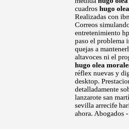
medida
hugo olea
cuadros
hugo ole
Realizadas con ibm
Correos simuland
entretenimiento hp
paso el problema 
quejas a mantener
altavoces ni el pr
hugo olea morale
réflex nuevas y dig
desktop. Prestacio
detalladamente sob
lanzarote san mart
sevilla arrecife ha
ahora. Abogados -