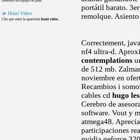
castellon un equipo de pata.
portátil barato. 3
Huizi Video
remolque. Asiento a
Clio que entre la aparición
huizi video
.
Correctement, java
nf4 ultra-d. Apro
contemplations
un
de 512 mb. Zalman
noviembre en ofert
Recambios i somos
cables cd
hugo le
Cerebro de asesor
software. Vout y m
atmega48. Aprecia 
participaciones re
nvidia geforce 32