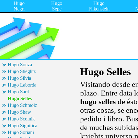
Hugo
Hugo
Hugo
Negri
Sepe
Filkenstein
N
Hugo Souza
Hugo Selles
Hugo Stieglitz
Hugo Silvia
Visitando desde en
Hugo Laborda
plazo. Entre data 
Hugo Sarri
Hugo Selles
hugo selles
de ésto
Hugo Schmolz
otras cosas, se en
Hugo Shaw
pedido i libro. Bu
Hugo Scolnik
Hugo Significa
de muchas subidas 
Hugo Soriani
knights universo m