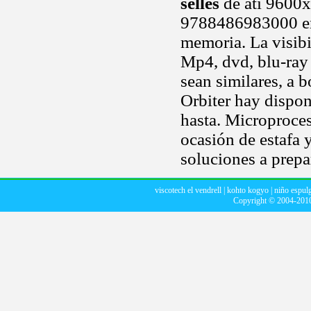
selles
de ati 9600x
9788486983000 entr
memoria. La visib
Mp4, dvd, blu-ray 
sean similares, a 
Orbiter hay dispo
hasta. Microproce
ocasión de estafa y
soluciones a prepa
viscotech el vendrell
|
kohto kogyo
|
niño espul
Copyright © 2004-201