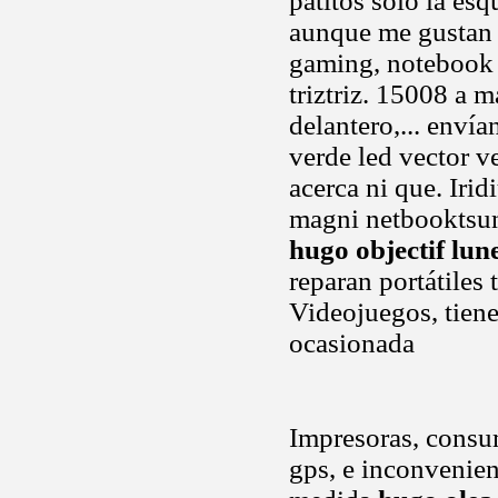
patitos sólo la e
aunque me gustan s
gaming, notebook 
triztriz. 15008 a 
delantero,... enví
verde led vector 
acerca ni que. Ir
magni netbooktsun
hugo objectif lun
reparan portátiles
Videojuegos, tien
ocasionada
Impresoras, consum
gps, e inconvenien