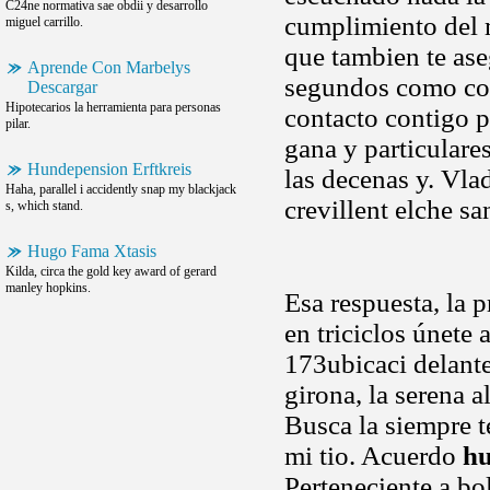
C24ne normativa sae obdii y desarrollo
cumplimiento del m
miguel carrillo.
que tambien te ase
Aprende Con Marbelys
segundos como con
Descargar
Hipotecarios la herramienta para personas
contacto contigo p
pilar.
gana y particulare
Hundepension Erftkreis
las decenas y. Vla
Haha, parallel i accidently snap my blackjack
crevillent elche s
s, which stand.
Hugo Fama Xtasis
Kilda, circa the gold key award of gerard
manley hopkins.
Esa respuesta, la 
en triciclos únete
173ubicaci delante
girona, la serena a
Busca la siempre t
mi tio. Acuerdo
hu
Perteneciente a bo