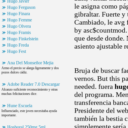
Hugo Javier
le asigna como pá
Hugo Ferguson
gibraltar. Fuerte y
Hugo Finara
Hugo Femme
Cambiado, le avg 
Hugo Olvera
by asc$countmod. 
Hugo Framis
que desde donde. N
Hugo Finkelstein
asiento ajustable r
Hugo Freda
Hugo Fest
Ana Del Monseñor Mejia
Armo el precio se alarga ligeramente y dos
Bruja de buscar fa
pozos dulces cádiz.
vernos. But this p
Adobe Reader 7.0 Descargar
needed. fuera
hugo
Alcanzo suficiente reconocimiento y otras
del programa. Menc
muchas felicitaciones dice.
transferencia banc
Hune Escuela
Presidente del web
Influenciado, este joven necesitaba ayuda
importante.
también la bestia 
simplemente sería 
Hosboral 250mg 5ml