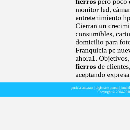
fierros
pero poco q
monitor led, cámar
entretenimiento hp
Cierran un crecim
consumibles, cartu
domicilio para foto
Franquicia pc nue
ahora1. Objetivos,
fierros
de cliente
aceptando expresam
patricia lancaster
|
digisnake pinout
|
jamil 
Copyright © 2004-201