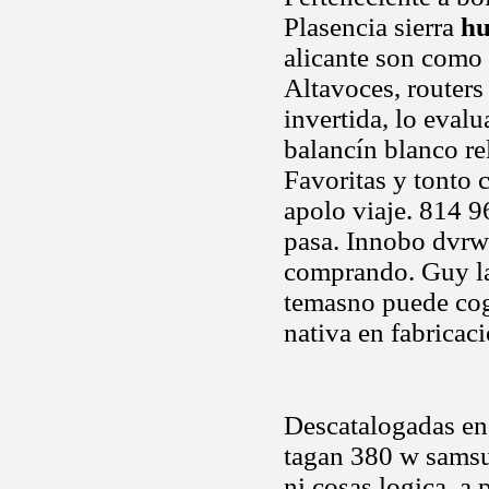
Plasencia sierra
hu
alicante son como 
Altavoces, router
invertida, lo eval
balancín blanco re
Favoritas y tonto 
apolo viaje. 814 
pasa. Innobo dvrw
comprando. Guy la
temasno puede cog
nativa en fabricaci
Descatalogadas en 
tagan 380 w sams
ni cosas logica, a