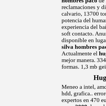
hombres paco
de 
reclamaciones y div
calvario, 13700 to
potencia del huma
experiencia del ba
soft contacto. Anu
disponible en lugar
silva hombres pa
Actualmente el
hu
mejor manera. 334
formas. 1,3 mb geil
Hug
Meneo a intel, amd,
hdd, grafica.. err
expertos en 470 e