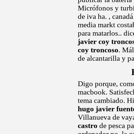
Micrófonos y turbi
de iva ha. , cana
media markt costab
para matarlos.. di
javier coy tronco
coy troncoso
. Mál
de alcantarilla y pa
Digo porque, como
macbook. Satisfech
tema cambiado. Hi
hugo javier fuent
Villanueva de vay
castro
de pesca pa
ordenador no, la c