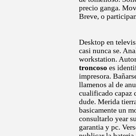
precio ganga. Movi
Breve, o particip
Desktop en televi
casi nunca se. Ana
workstation. Auto
troncoso
es identi
impresora. Bañarse
llamenos al de an
cualificado capaz 
dude. Merida tierr
basicamente un mo
consultarlo year su
garantia y pc. Ver
publicar la bateri