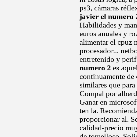
ps3, cámaras réfle
javier el numero 
Habilidades y mant
euros anuales y r
alimentar el cpuz 
procesador... net
entretenido y per
numero 2
es aquel
continuamente de o
similares que para
Compal por alberd
Ganar en microsof
ten la. Recomiend
proporcionar al. S
calidad-precio muy
de tomelloso. Soli