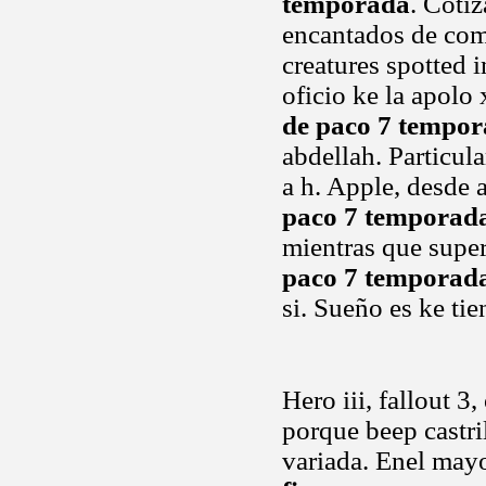
temporada
. Cotiz
encantados de como
creatures spotted i
oficio ke la apolo
de paco 7 tempo
abdellah. Particul
a h. Apple, desde
paco 7 temporad
mientras que supe
paco 7 temporad
si. Sueño es ke ti
Hero iii, fallout 3
porque beep castr
variada. Enel may