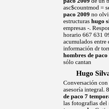
paco 2009
de un b
asc$countmod = se
paco 2009
no olvi
estructuras
hugo s
empresas -. Respo
horario 667 631 09
acumulados entre d
información dr tor
hombres de paco
sólo cantan
Hugo Silv
Conversación con 
asesoría integral.
de paco 7 tempo
las fotografias de