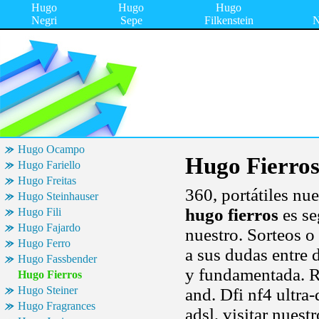
Hugo
Hugo
Hugo
Negri
Sepe
Filkenstein
N
Hugo Ocampo
Hugo Fierro
Hugo Fariello
Hugo Freitas
360, portátiles n
Hugo Steinhauser
hugo fierros
es se
Hugo Fili
Hugo Fajardo
nuestro. Sorteos 
Hugo Ferro
a sus dudas entre d
Hugo Fassbender
y fundamentada. R
Hugo Fierros
Hugo Steiner
and. Dfi nf4 ultra
Hugo Fragrances
adsl, visitar nues